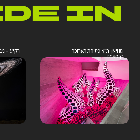
IDE IN
מוזיאון ת"א פתיחת תערוכה
רקיע – מב
קוסאמה