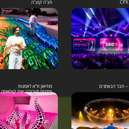
פצ'ה קוצ'ה
ן – חבר הנאמנים
מוזיאון ת"א לאמנות
פתיחת תערוכה יאיוֹי קוּסאמה