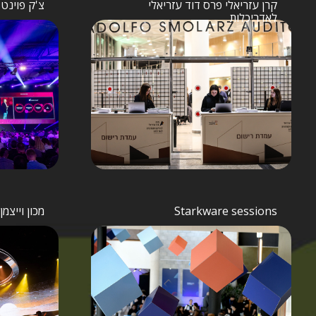
קרן עזריאלי פרס דוד עזריאלי
צ'ק פוינט CPX
לאדריכלות
Starkware sessions
מכון וייצמ