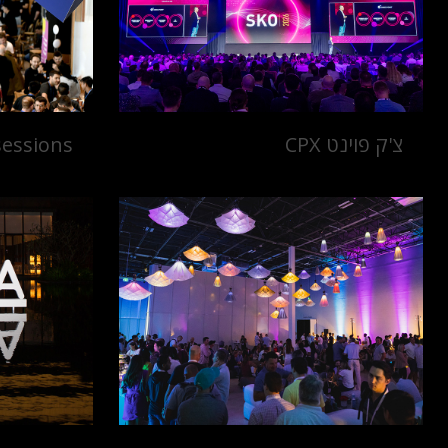
צ'ק פוינט CPX
sessions