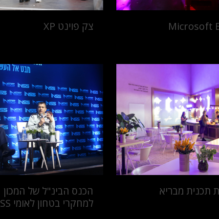
Microsoft 
צק פוינט XP
הכנס הבינ"ל של המכון
למחקרי בטחון לאומי INSS